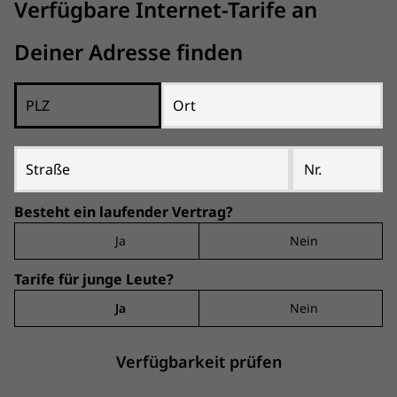
Verfügbare Internet-Tarife an
Deiner Adresse finden
PLZ
Ort
Straße
Nr.
Besteht ein laufender Vertrag?
Ja
Nein
Tarife für junge Leute?
Ja
Nein
Verfügbarkeit prüfen